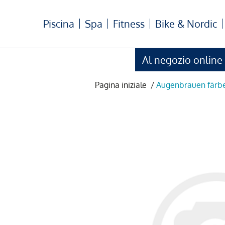
Piscina
Spa
Fitness
Bike & Nordic
Al negozio online
Pagina iniziale
/
Augenbrauen färb