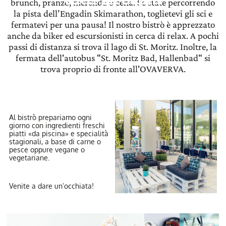
brunch, pranzo, merenda o cena. Se state percorrendo
la pista dell’Engadin Skimarathon, toglietevi gli sci e
fermatevi per una pausa! Il nostro bistrò è apprezzato
anche da biker ed escursionisti in cerca di relax. A pochi
passi di distanza si trova il lago di St. Moritz. Inoltre, la
fermata dell'autobus "St. Moritz Bad, Hallenbad" si
trova proprio di fronte all'OVAVERVA.
Al bistrò prepariamo ogni
giorno con ingredienti freschi
piatti «da piscina» e specialità
stagionali, a base di carne o
pesce oppure vegane o
vegetariane.
Venite a dare un’occhiata!