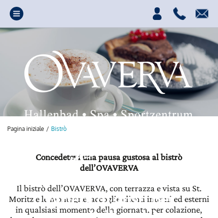
Pagina iniziale
/
Bistrò
Concedetevi una pausa gustosa al bistrò
dell’OVAVERVA
Il bistrò dell’OVAVERVA, con terrazza e vista su St.
Varietà di gusti per
Moritz e le montagne, accoglie clienti interni ed esterni
in qualsiasi momento della giornata, per colazione,
tutti gli ospiti