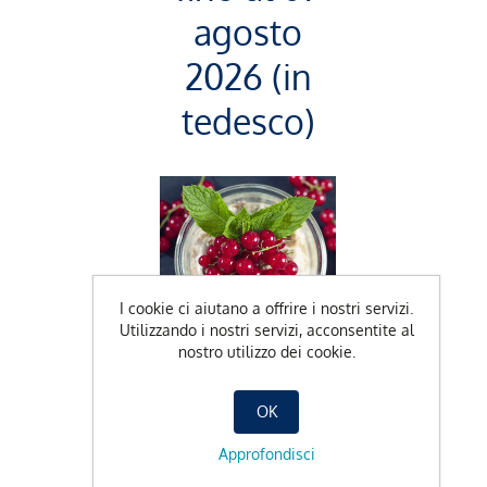
agosto
2026 (in
tedesco)
I cookie ci aiutano a offrire i nostri servizi.
Utilizzando i nostri servizi, acconsentite al
nostro utilizzo dei cookie.
Offerta take
away
disponibile
OK
Approfondisci