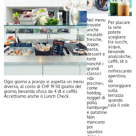
Nel menu
Per placare
trovate
la sete
anche
potete
insalate
scegliere
fresche,
tra succhi,
zuppe,
acqua,
pasta,
bevande
dessert e
analcoliche,
torte
caffè, tè o
nonché i
un
grandi
rinfrescante
classici
aperitivo,
«da
da
Ogni giorno a pranzo vi aspetta un menu
piscina»,
sorseggiare
diverso, al costo di CHF 19.50 (piatto del
come
sulla
giorno, bevanda sfusa da 4 dl e caffè).
hotdog,
terrazza
Accettiamo anche il Lunch Check.
nugget di
quando
pollo,
cala il sole.
hamburger
e patatine.
Non
mancano
poi
spuntini