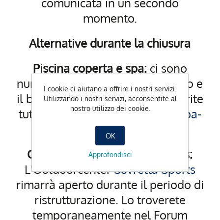
comunicata in un secondo
momento.
Alternative durante la chiusura
Piscina coperta e spa:
ci sono
numerose alternative per il nuoto e
I cookie ci aiutano a offrire i nostri servizi.
il benessere nella regione. Scoprite
Utilizzando i nostri servizi, acconsentite al
nostro utilizzo dei cookie.
tutte le opzioni su
engadin.ch/spa-
wellness
.
OK
Outdoorcenter Suvretta Sports:
Approfondisci
L'Outdoorcenter
Suvretta Sports
rimarrà aperto durante il periodo di
ristrutturazione. Lo troverete
temporaneamente nel Forum