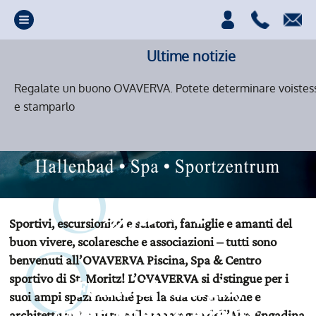
Ultime notizie
Regalate un buono OVAVERVA. Potete determinare voistessi
e stamparlo
Sportivi, escursionisti e sciatori, famiglie e amanti del
buon vivere, scolaresche e associazioni – tutti sono
benvenuti all’OVAVERVA Piscina, Spa & Centro
sportivo di St. Moritz! L’OVAVERVA si distingue per i
Fonte di energia,
suoi ampi spazi nonché per la sua costruzione e
divertimento e relax.
architettura. La vista sulle montagne dell’Alta Engadina