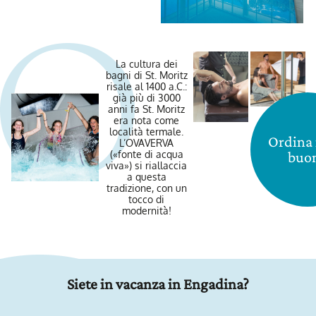
La cultura dei
bagni di St. Moritz
risale al 1400 a.C.:
già più di 3000
anni fa St. Moritz
era nota come
località termale.
Ordina 
L’OVAVERVA
buo
(«fonte di acqua
viva») si riallaccia
a questa
tradizione, con un
tocco di
modernità!
Siete in vacanza in Engadina?