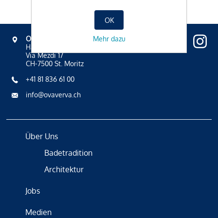
OK
Mehr dazu
OVAVERVA
Hallenbad, Spa & Sportzentrum
Via Mezdi 17
CH-7500 St. Moritz
+41 81 836 61 00
info@ovaverva.ch
Über Uns
Badetradition
Architektur
Jobs
Medien