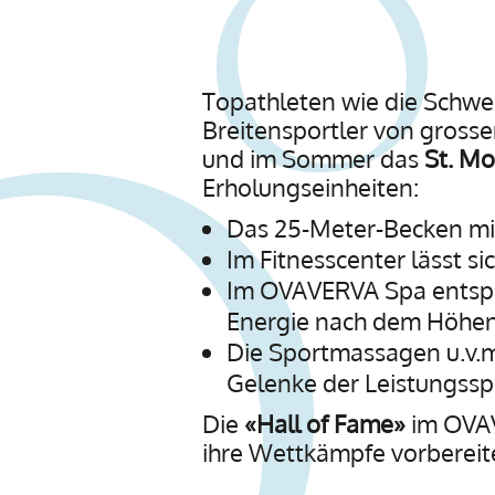
Topathleten wie die Schwei
Breitensportler von grosse
und im Sommer das
St. Mo
Erholungseinheiten:
Das 25-Meter-Becken mi
Im Fitnesscenter lässt si
Im OVAVERVA Spa entspa
Energie nach dem Höhen
Die Sportmassagen u.v.
Gelenke der Leistungsspo
Die
«Hall of Fame»
im OVAVE
ihre Wettkämpfe vorbereiten