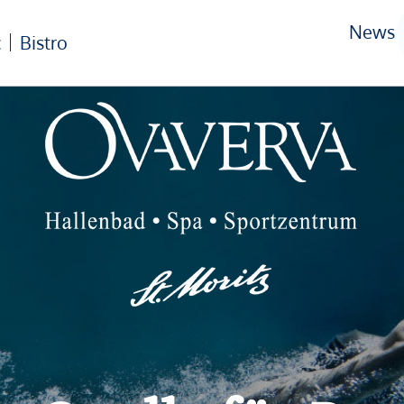
News
c
Bistro