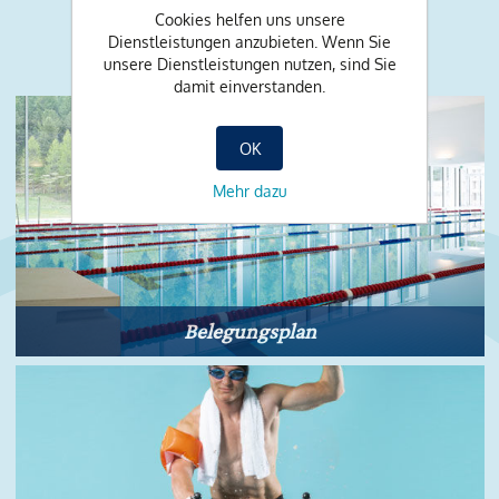
Das könnte Sie auch noch
Cookies helfen uns unsere
interessieren:
Dienstleistungen anzubieten. Wenn Sie
unsere Dienstleistungen nutzen, sind Sie
damit einverstanden.
OK
Mehr dazu
Belegungsplan