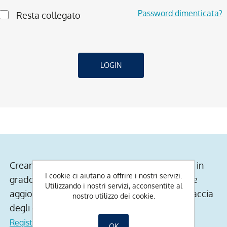
Password dimenticata?
Resta collegato
Creando un account sul nostro sito web, sarai in
I cookie ci aiutano a offrire i nostri servizi.
grado di fare acquisti piu velocemente, essere
Utilizzando i nostri servizi, acconsentite al
aggiornato sullo stato degli ordini e tenere traccia
nostro utilizzo dei cookie.
degli ordini che hai effettuato in precedenza.
Registrati
OK