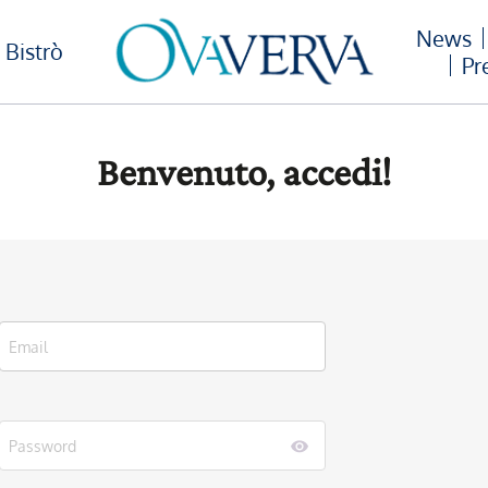
News
Bistrò
Pr
Benvenuto, accedi!