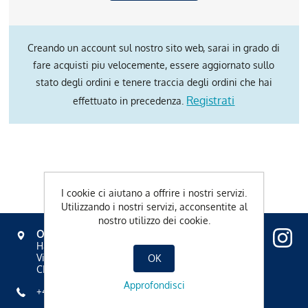
Creando un account sul nostro sito web, sarai in grado di
fare acquisti piu velocemente, essere aggiornato sullo
stato degli ordini e tenere traccia degli ordini che hai
Registrati
effettuato in precedenza.
I cookie ci aiutano a offrire i nostri servizi.
Utilizzando i nostri servizi, acconsentite al
nostro utilizzo dei cookie.
OVAVERVA
Hallenbad, Spa & Sportzentrum
Via Mezdi 17
OK
CH-7500 St. Moritz
Approfondisci
+41 81 836 61 00