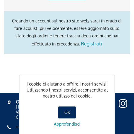
Creando un account sul nostro sito web, sarai in grado di
fare acquisti piu velocemente, essere aggiornato sullo
stato degli ordini e tenere traccia degli ordini che hai
Registrati
effettuato in precedenza.
I cookie ci aiutano a offrire i nostri servizi.
Utilizzando i nostri servizi, acconsentite al
nostro utilizzo dei cookie.
OVAVERVA
Hallenbad, Spa & Sportzentrum
Via Mezdi 17
OK
CH-7500 St. Moritz
Approfondisci
+41 81 836 61 00