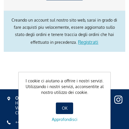
Creando un account sul nostro sito web, sarai in grado di
fare acquisti piu velocemente, essere aggiornato sullo
stato degli ordini e tenere traccia degli ordini che hai
Registrati
effettuato in precedenza.
I cookie ci aiutano a offrire i nostri servizi.
Utilizzando i nostri servizi, acconsentite al
nostro utilizzo dei cookie.
OVAVERVA
Hallenbad, Spa & Sportzentrum
Via Mezdi 17
OK
CH-7500 St. Moritz
Approfondisci
+41 81 836 61 00