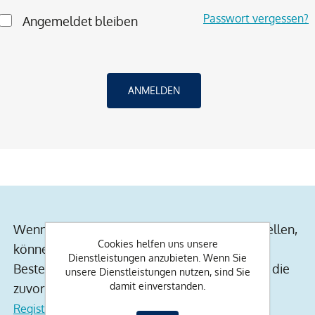
Passwort vergessen?
Angemeldet bleiben
Wenn Sie ein Konto auf unserer Website erstellen,
Cookies helfen uns unsere
können Sie schneller einkaufen, über den
Dienstleistungen anzubieten. Wenn Sie
Bestellstatus auf dem Laufenden bleiben und die
unsere Dienstleistungen nutzen, sind Sie
damit einverstanden.
zuvor getätigten Bestellungen verfolgen.
Registrierung