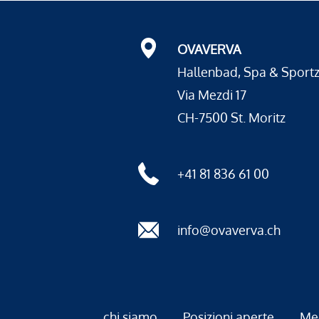
OVAVERVA
Hallenbad, Spa & Sport
Via Mezdi 17
CH-7500 St. Moritz
+41 81 836 61 00
info@ovaverva.ch
chi siamo
Posizioni aperte
Me