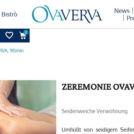
News
Bistrò
Pr
0
RVA, 90min
ZEREMONIE OVAV
Seidenweiche Verwöhnung
Umhüllt von seidigem Seife