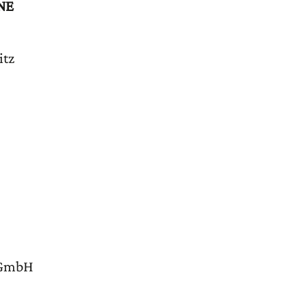
NE
itz
 GmbH