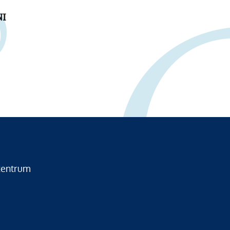
NI
zentrum