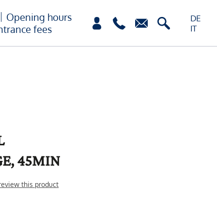
Opening hours
DE
ntrance fees
IT
L
E, 45MIN
 review this product