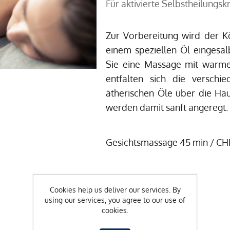
Für aktivierte Selbstheilungsk
Zur Vorbereitung wird der K
einem speziellen Öl eingesal
Sie eine Massage mit warm
entfalten sich die verschi
ätherischen Öle über die Haut
werden damit sanft angeregt.
Gesichtsmassage 45 min / CH
Cookies help us deliver our services. By
using our services, you agree to our use of
CHF 90.00
cookies.