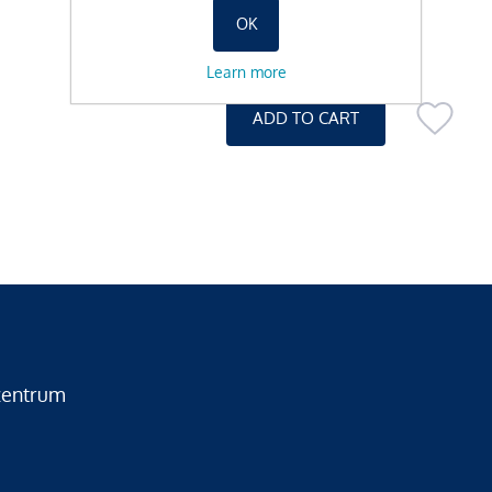
OK
-
+
Learn more
zentrum