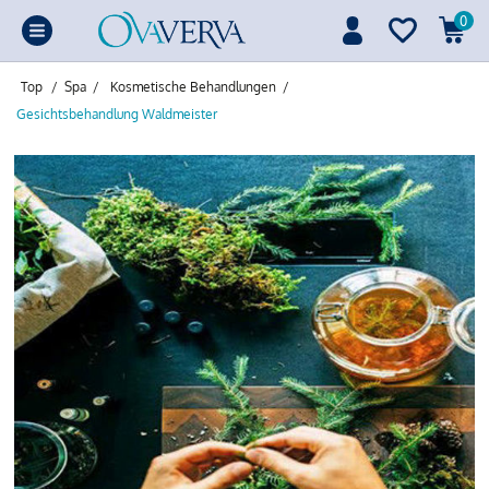
0
Top
/
Spa
/
Kosmetische Behandlungen
/
Gesichtsbehandlung Waldmeister